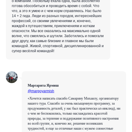
о компании. Поскольку ехала одна, была абсолютно
готова обособиться и проводить время с собой. Что
что, а это я умею и с чем норм справляюсь. Нас было
14 + 2 гида. Люди из разных городов, интереснейших
профессий, со своими увлечениями и, конечно,
жаждой к путешествиям, приключениям и ноткам
опасности. Мы все оказались на максимально одной
волне, что смеялись и шутили. Заботились и помогали
друг другу, как самые близкие и главное мы были
командой. Живой, спортивной, дисциплинированной и
супер весёлой командой!
Маргарита Ярмиш
@margoyarmish
«Хочется написать спасибо Самарину Михаилу, организатору
нашего тура. Спасибо за очень насыщенную программу, за
продуманность деталей, у нас был практически ал-инклюд), ни
о чем не беспокоились, только наслаждались красотой
природы, за терпение и поддержание позитивного настроения
во всей группе, и, конечно же, решение возникших
трудностей, и еще за отличные наши с мужем совместные