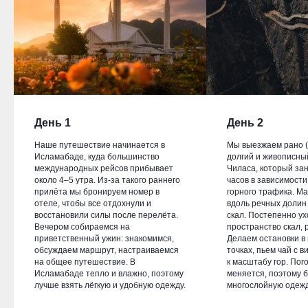
День 1
День 2
Наше путешествие начинается в
Мы выезжаем рано (о
Исламабаде, куда большинство
долгий и живописны
международных рейсов прибывает
Чиласа, который за
около 4–5 утра. Из-за такого раннего
часов в зависимости
прилёта мы бронируем номер в
горного трафика. М
отеле, чтобы все отдохнули и
вдоль речных долин
восстановили силы после перелёта.
скал. Постепенно ух
Вечером собираемся на
пространство скал, 
приветственный ужин: знакомимся,
Делаем остановки в
обсуждаем маршрут, настраиваемся
точках, пьем чай с 
на общее путешествие. В
к масштабу гор. Пог
Исламабаде тепло и влажно, поэтому
меняется, поэтому 
лучше взять лёгкую и удобную одежду.
многослойную одежд