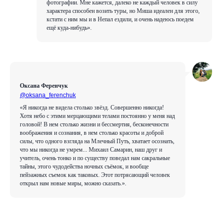
фотографии. Мне кажется, далеко не каждый человек в силу
характера способен возить туры, но Миша идеален для этого,
кстати с ним мы и в Непал ездили, и очень надеюсь поедем
ещё куда-нибудь».
Оксана Ференчук
@oksana_ferenchuk
«Я никогда не видела столько звёзд. Совершенно никогда!
Хотя небо с этими мерцающими телами постоянно у меня над
головой! В нем столько жизни и бессмертия, бесконечности
воображения и сознания, в нем столько красоты и доброй
силы, что одного взгляда на Млечный Путь, хватает осознать,
что мы никогда не умрем... Михаил Самарин, наш друг и
учитель, очень тонко и по существу поведал нам сакральные
тайны, этого чудодейства ночных съёмок, и вообще
пейзажных съемок как таковых. Этот потрясающий человек
открыл нам новые миры, можно сказать.».