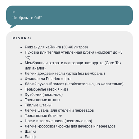
Я:
Что брать с собой?
MISHKA:
Рюкзак для хайкинга (30-40 литров)
Пуховка или тёплая утеплённая куртка (комфорт до −5
°C)
Мембранная ветро- и влагозащитная куртка (Gore-Tex
или аналог)
Лёгкий дождевик (если куртка без мембраны)
Флиска или Polartec кофта
Лёгкий пуховый жилет (необязательно, но желательно)
Термобельё (верх + низ)
Футболки (несколько)
Трекинговые штаны
Тёплые штаны
Лёгкие штаны для отелей и переездов
Трекинговые ботинки
Носки и теплые носки (несколько пар)
Лёгкие кроссовки / кроксы для вечеров и переездов
Шапка
Бафф