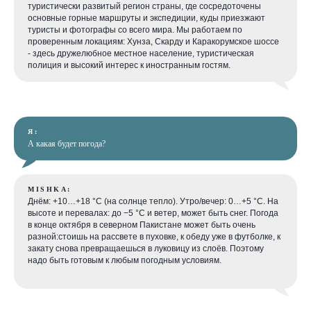
туристически развитый регион страны, где сосредоточены
основные горные маршруты и экспедиции, куды приезжают
туристы и фотографы со всего мира. Мы работаем по
проверенным локациям: Хунза, Скарду и Каракорумское шоссе
- здесь дружелюбное местное население, туристическая
полиция и высокий интерес к иностранным гостям.
Я:
А какая будет погода?
MISHKA:
Днём: +10…+18 °C (на солнце тепло). Утро/вечер: 0…+5 °C. На
высоте и перевалах: до −5 °C и ветер, может быть снег. Погода
в конце октября в северном Пакистане может быть очень
разной:стоишь на рассвете в пуховке, к обеду уже в футболке, к
закату снова превращаешься в луковицу из слоёв. Поэтому
надо быть готовым к любым погодным условиям.