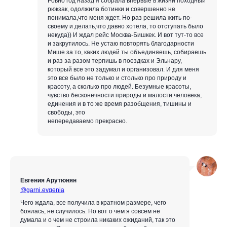
Ровно год назад я собрала впервые в жизни походный
рюкзак, одолжила ботинки и совершенно не
понимала,что меня ждет. Но раз решила жить по-
своему и делать,что давно хотела, то отступать было
некуда)) И ждал рейс Москва-Бишкек. И вот тут-то все
и закрутилось. Не устаю повторять благодарности
Мише за то, каких людей ты объединяешь, собираешь
и раз за разом терпишь в поездках и Эльнару,
который все это задумал и организовал. И для меня
это все было не только и столько про природу и
красоту, а сколько про людей. Безумные красоты,
чувство бесконечности природы и малости человека,
единения и в то же время разобщения, тишины и
свободы, это
непередаваемо прекрасно.
Евгения Арутюнян
@garni.evgenia
Чего ждала, все получила в кратном размере, чего
боялась, не случилось. Но вот о чем я совсем не
думала и о чем не строила никаких ожиданий, так это