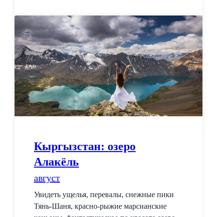
Кыргызстан: озеро
Алакёль
август
Увидеть ущелья, перевалы, снежные пики
Тянь-Шаня, красно-рыжие марсианские