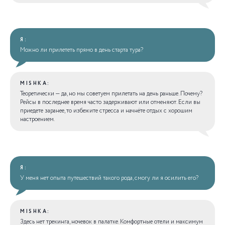
Я:
Можно ли прилететь прямо в день старта тура?
MISHKA:
Теоретически — да, но мы советуем прилетать на день раньше. Почему?
Рейсы в последнее время часто задерживают или отменяют. Если вы
приедете заранее, то избежите стресса и начнёте отдых с хорошим
настроением.
Я:
У меня нет опыта путешествий такого рода, смогу ли я осилить его?
MISHKA:
Здесь нет трекинга, ночевок в палатке. Комфортные отели и максимум