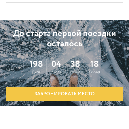
До старта первой поездки
осталось
198
04
38
16
Дней
Часов
Минут
Секунд
ЗАБРОНИРОВАТЬ МЕСТО