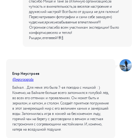
спасибо Мише и Тане за отличную организацию,за
чуткость и внимательность,за веселое настроение и
дружеский настрой! Всё было от души,а не для галочки!
Пересматриваем фотографии и сами себе завидуем)
чудесные,яркие,незабываемые впечатления!!!
Огромное спасибо всем участникам экспедиции! Было
комфортно,весело и тепло!
Рыцари, егегеееей!🥂🍾
Егор Неустроев
@egorpogoda
Байкал... Для меня это была 7-ая поездка с мишкой : )
Конечно, на Байкале больше всего запомнился голубой лёд,
во всех его оттенках и проявлениях. Он может быть и
зеркалом, и катком, и столом. Создаёт приятное погружение
в этот замеряющий мир с его величием камня и замёрзшей
воды. Запомнилась игра в хоккей на бесконечном льду,
горячий чан на берегу с разговорами о вечном и местная
гастрономия с согревающими настойкиами. И, конечно,
катера на воздушной подушке.