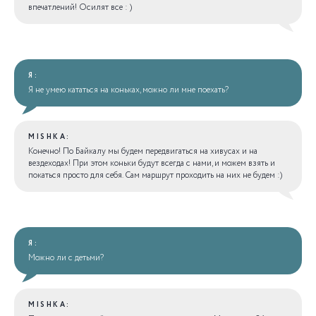
впечатлений! Осилят все : )
Я:
Я не умею кататься на коньках, можно ли мне поехать?
MISHKA:
Конечно! По Байкалу мы будем передвигаться на хивусах и на
вездеходах! При этом коньки будут всегда с нами, и можем взять и
покаться просто для себя. Сам маршрут проходить на них не будем :)
Я:
Можно ли с детьми?
MISHKA: