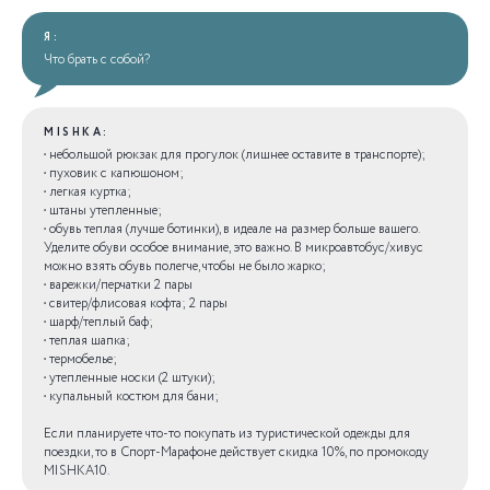
Я:
Что брать с собой?
MISHKA:
• небольшой рюкзак для прогулок (лишнее оставите в транспорте);
• пуховик с капюшоном;
• легкая куртка;
• штаны утепленные;
• обувь теплая (лучше ботинки), в идеале на размер больше вашего.
Уделите обуви особое внимание, это важно. В микроавтобус/хивус
можно взять обувь полегче, чтобы не было жарко;
• варежки/перчатки 2 пары
• свитер/флисовая кофта; 2 пары
• шарф/теплый баф;
• теплая шапка;
• термобелье;
• утепленные носки (2 штуки);
• купальный костюм для бани;
Если планируете что-то покупать из туристической одежды для
поездки, то в Спорт-Марафоне действует скидка 10%, по промокоду
MISHKA10.